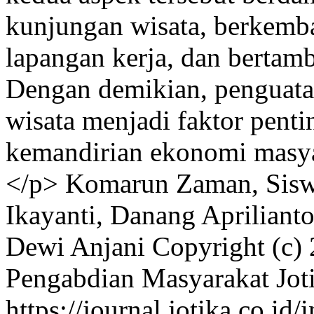
kunjungan wisata, berkemba
lapangan kerja, dan bertam
Dengan demikian, penguatan
wisata menjadi faktor pen
kemandirian ekonomi masyar
</p>
Komarun Zaman, Sisw
Ikayanti, Danang Aprilianto
Dewi Anjani
Copyright (c) 
Pengabdian Masyarakat Jot
https://journal.jotika.co.i